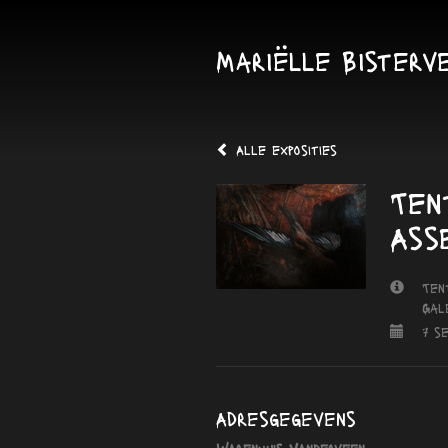
Mariëlle Bisterv
Alle exposities
Ten
Ass
Ten
Gal
7 s
Adresgegevens