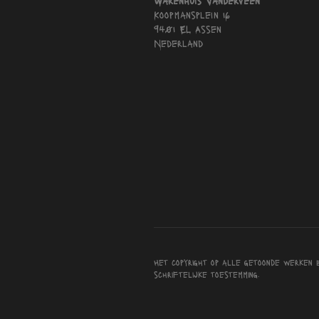
Warenhuis Vanderveen
Koopmansplein 16
9401 EL Assen
Nederland
Het copyright op alle getoonde werken 
schriftelijke toestemming.