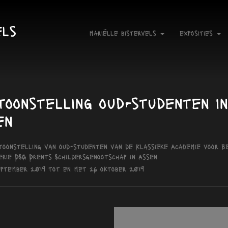
els
mariëlle bistervels
exposities
toonstelling oud-studenten in
en
toonstelling van oud-studenten van de Klassieke Academie voor Be
erie DSG Drents Schildersgenootschap in Assen
eptember 2019 tot en met 26 oktober 2019